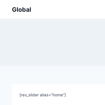
Skip
Global
to
content
[rev_slider alias=”home”]